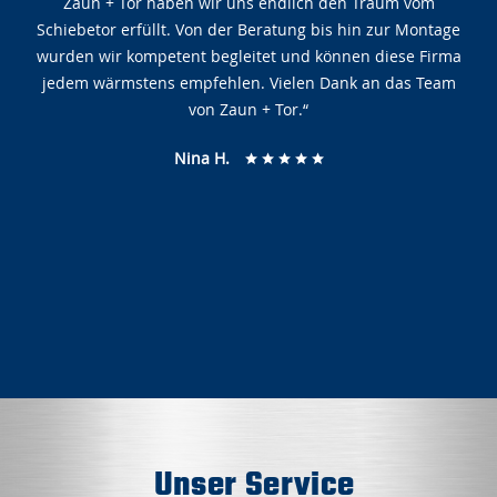
Zaun + Tor haben wir uns endlich den Traum vom
K C
Schiebetor erfüllt. Von der Beratung bis hin zur Montage
Rico Hildebrandt
wurden wir kompetent begleitet und können diese Firma
Peter Reichenbach
jedem wärmstens empfehlen. Vielen Dank an das Team
von Zaun + Tor.“
Nina H.
Rehm Gerd
Petra K.
Shadow LE
Peter Pe
Unser Service