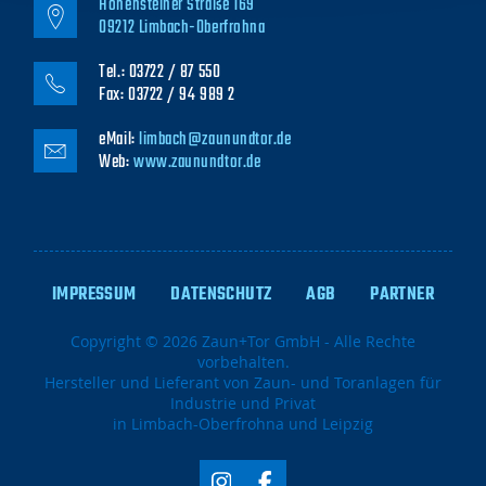
Hohensteiner Straße 169
09212 Limbach-Oberfrohna
Tel.: 03722 / 87 550
Fax: 03722 / 94 989 2
eMail:
limbach@zaunundtor.de
Web:
www.zaunundtor.de
NAVIGATION
ÜBERSPRINGEN
IMPRESSUM
DATENSCHUTZ
AGB
PARTNER
Copyright © 2026 Zaun+Tor GmbH - Alle Rechte
vorbehalten.
Hersteller und Lieferant von Zaun- und Toranlagen für
Industrie und Privat
in Limbach-Oberfrohna und Leipzig