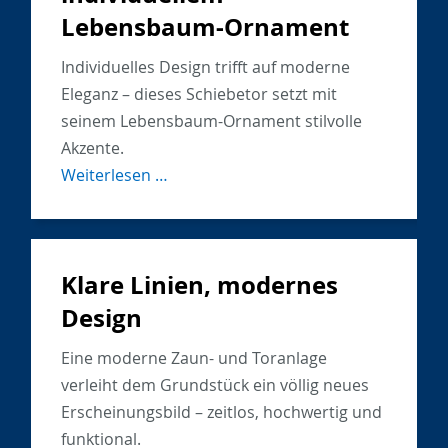
trifft
Lebensbaum-Ornament
modernes
Design
Individuelles Design trifft auf moderne
Eleganz – dieses Schiebetor setzt mit
seinem Lebensbaum-Ornament stilvolle
Akzente.
Modernes
Weiterlesen …
Schiebetor
mit
individuellem
Klare Linien, modernes
Lebensbaum-
Ornament
Design
Eine moderne Zaun- und Toranlage
verleiht dem Grundstück ein völlig neues
Erscheinungsbild – zeitlos, hochwertig und
funktional.