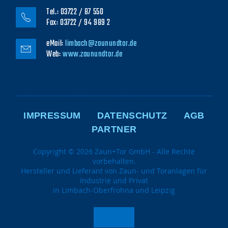
Tel.: 03722 / 87 550
Fax: 03722 / 94 989 2
eMail:
limbach@zaunundtor.de
Web:
www.zaunundtor.de
NAVIGATION
ÜBERSPRINGEN
IMPRESSUM
DATENSCHUTZ
AGB
PARTNER
Copyright © 2026 Zaun+Tor GmbH - Alle Rechte
vorbehalten.
Hersteller und Lieferant von Zaun- und Toranlagen für
Industrie und Privat
in Limbach-Oberfrohna und Leipzig