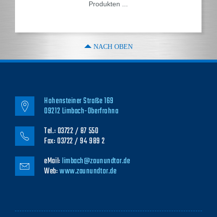
Produkten ...
NACH OBEN
Hohensteiner Straße 169
09212 Limbach-Oberfrohna
Tel.: 03722 / 87 550
Fax: 03722 / 94 989 2
eMail:
limbach@zaunundtor.de
Web:
www.zaunundtor.de
NAVIGATION